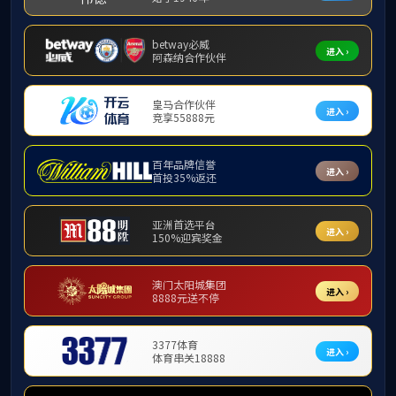
垃圾暨污水处理厂污泥焚
烧发电项目
来源：城投排水集团
时间：2023-03-23
为进一步摸清中心城区污泥处置现状，
优化污泥处置中心建设方案，3月27日，城投
集团总经理助理刘勤教带领排水集团相关负
责同志到马山生活垃圾暨污水处理厂污泥焚
烧发电项目调研交流，济南能源投资控股集
团总经理张彦、副总经理柳承伟参加活动。